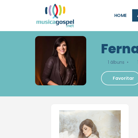
HOME
Fern
1 álbuns •
Favoritar