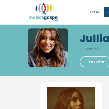
HOME
Julli
1 álbuns •
Favoritar