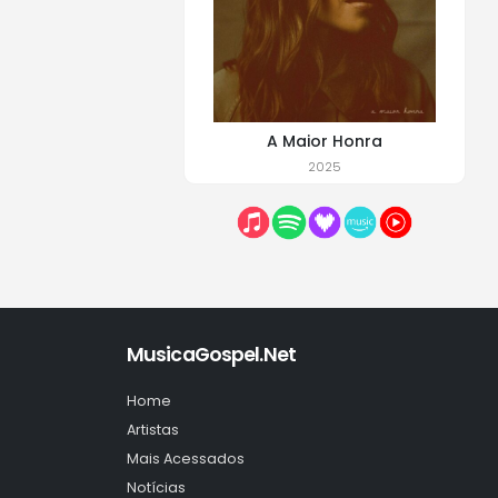
A Maior Honra
2025
MusicaGospel.Net
Home
Artistas
Mais Acessados
Notícias