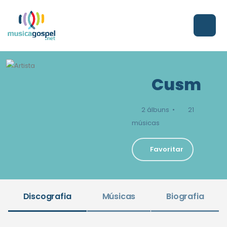
Cusm
2 álbuns •
21
músicas
Favoritar
Discografia
Músicas
Biografia