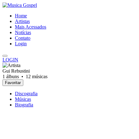
Home
Artistas
Mais Acessados
Notícias
Contato
Login
LOGIN
Gui Rebustini
1 álbuns •
12 músicas
Favoritar
Discografia
Músicas
Biografia