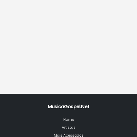
MusicaGospel.Net
Home
Artistas
Mais Acessados