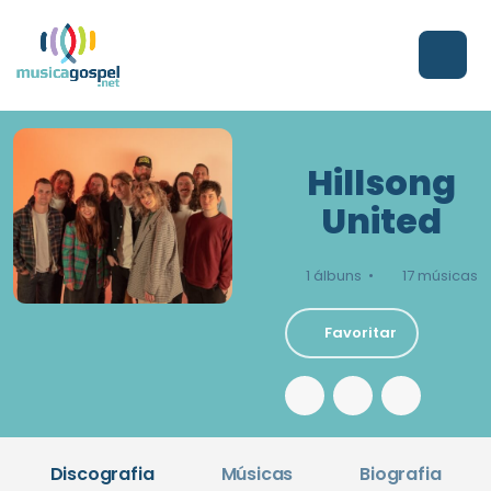
Hillsong
United
1 álbuns •
17 músicas
Favoritar
Discografia
Músicas
Biografia