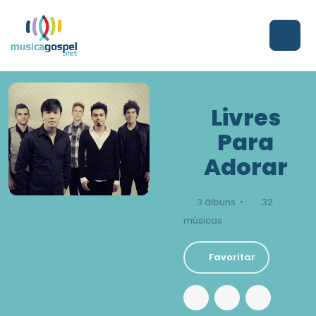
Livres
Para
Adorar
3 álbuns •
32
músicas
Favoritar