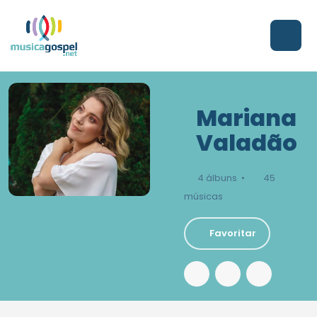
Mariana
Valadão
4 álbuns •
45
músicas
Favoritar