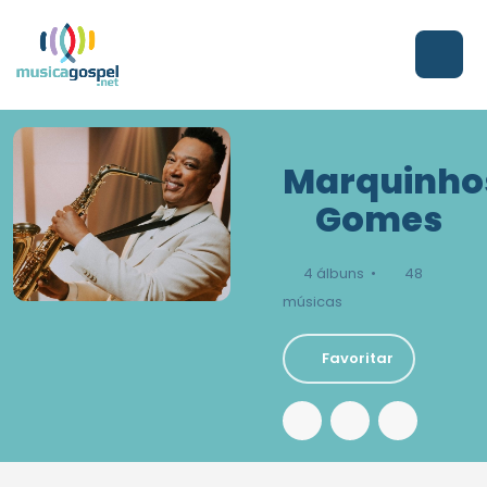
Marquinho
Gomes
4 álbuns •
48
músicas
Favoritar