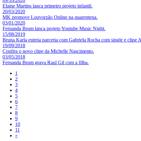
09/10/2020
Elaine Martins lança primeiro projeto infantil.
20/03/2020
MK promove Louvorzão Online na quarentena.
03/01/2020
Fernanda Brum lança projeto Youtube Music Night.
15/08/2019
Bruna Karla estreia parceria com Gabriela Rocha com single e clipe 
19/09/2018
Confira o novo clipe da Michelle Nascimento.
03/05/2018
Fernanda Brum grava Raul Gil com a filha.
1
2
3
4
5
6
7
8
9
10
11
»