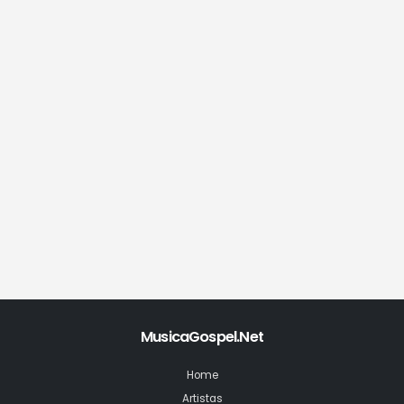
MusicaGospel.Net
Home
Artistas