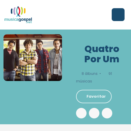
Quatro
Por Um
8 álbuns •
91
músicas
Favoritar