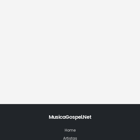
MusicaGospel.Net
Home
Artistas