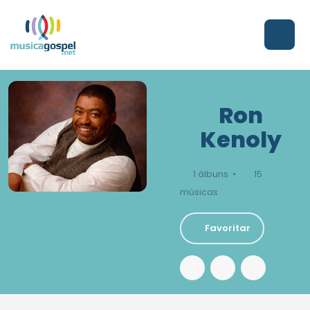
Ron
Kenoly
1 álbuns •
15
músicas
Favoritar