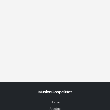
MusicaGospel.Net
Home
Artistas