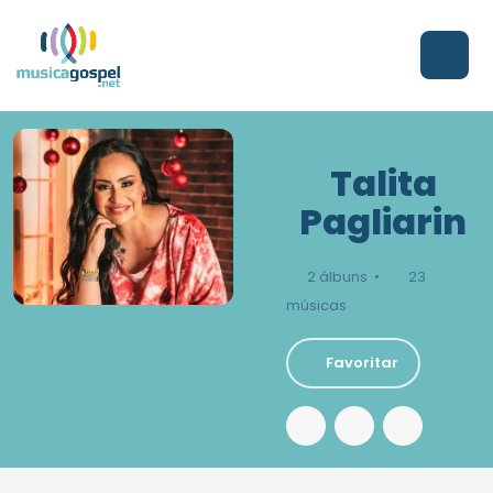
Talita
Pagliarin
2 álbuns •
23
músicas
Favoritar