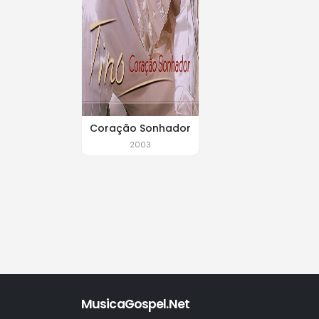
Coração Sonhador
2003
MusicaGospel.Net