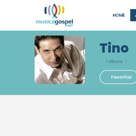
HOME
Tino
1 álbuns •
Favoritar