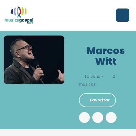
Marcos
Witt
1 álbuns •
12
músicas
Favoritar