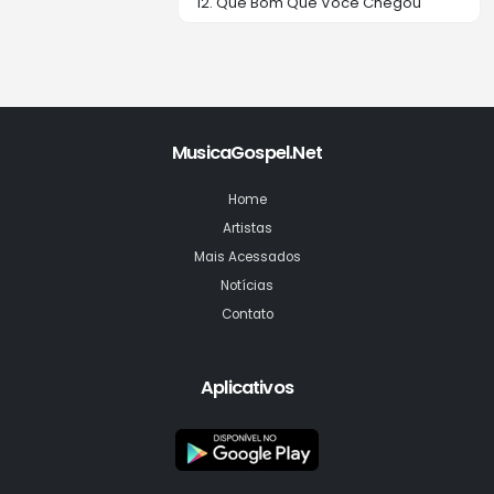
12. Que Bom Que Você Chegou
MusicaGospel.Net
Home
Artistas
Mais Acessados
Notícias
Contato
Aplicativos