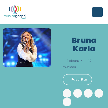
Bruna
Karla
1 álbuns •
12
músicas
Favoritar