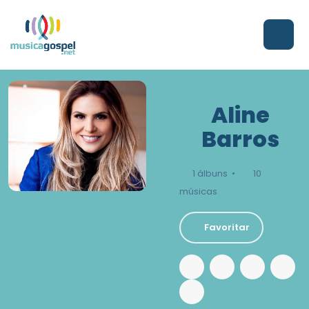
Aline
Barros
1 álbuns •
10
músicas
Favoritar