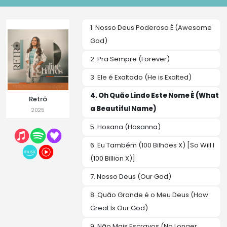
1. Nosso Deus Poderoso É (Awesome
God)
2. Pra Sempre (Forever)
3. Ele é Exaltado (He is Exalted)
4. Oh Quão Lindo Este Nome É (What
Retrô
a Beautiful Name)
2025
5. Hosana (Hosanna)
6. Eu Também (100 Bilhões X) [So Will I
(100 Billion X)]
7. Nosso Deus (Our God)
8. Quão Grande é o Meu Deus (How
Great Is Our God)
9. Não Mais Escravos (No Longer