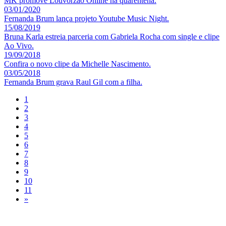
MK promove Louvorzão Online na quarentena.
03/01/2020
Fernanda Brum lança projeto Youtube Music Night.
15/08/2019
Bruna Karla estreia parceria com Gabriela Rocha com single e clipe
Ao Vivo.
19/09/2018
Confira o novo clipe da Michelle Nascimento.
03/05/2018
Fernanda Brum grava Raul Gil com a filha.
1
2
3
4
5
6
7
8
9
10
11
»