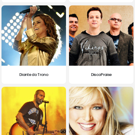
Diante do Trono
DiscoPraise