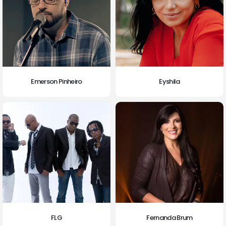
Emerson Pinheiro
Eyshila
FLG
Fernanda Brum