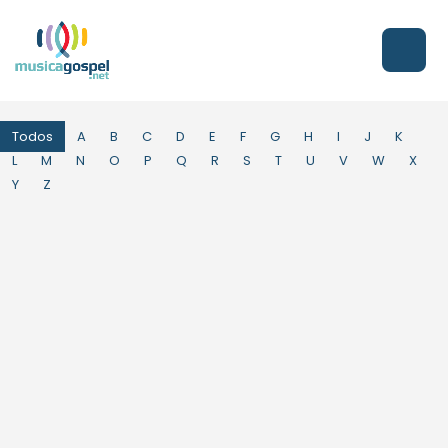
Todos
A
B
C
D
E
F
G
H
I
J
K
L
M
N
O
P
Q
R
S
T
U
V
W
X
Y
Z