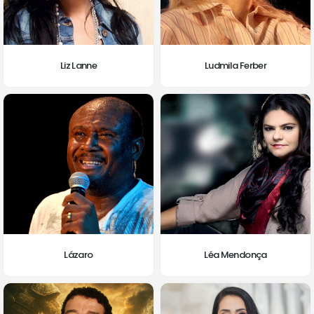
Liz Lanne
Ludmila Ferber
Lázaro
Léa Mendonça