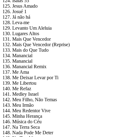
124. Isaías 53
125. Jesus Amado
126. Josué 1
127. Já não há
128. Leva-me
129. Levanto Um Aleluia
130. Lugares Altos
131. Mais Que Vencedor
132. Mais Que Vencedor (Reprise)
133. Mais do Que Tudo
134. Manancial
135. Manancial
136. Manancial Remix
137. Me Ama
138. Me Deixar Levar por Ti
139. Me Libertou
140. Me Refaz
141. Medley Israel
142. Meu Filho, Não Temas
143. Meu Irmão
144. Meu Redentor Vive
145. Minha Herança
146. Música do Céu
147. Na Terra Seca
148. Nada Pode Me Deter