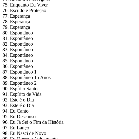
75. Enquanto Eu Viver
76. Escudo e Proteção
77. Esperança
78. Esperança
79. Esperança
80. Espontâneo
81. Espontâneo
82. Espontâneo
83. Espontâneo
84. Espontâneo
85. Espontâneo
86. Espontâneo
87. Espontâneo 1
88. Espontâneo 15 Anos
89. Espontâneo 2
90. Espírito Santo
91. Espírito de Vida
92. Este é o Dia
93. Este é o Dia
94. Eu Canto
95. Eu Descanso
96. Eu Já Sei o Fim da História
97. Eu Lanço
98. Eu Nasci de Novo
99. Eu Quero o Avivamento