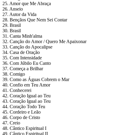
25. Amor que Me Abraça
26. Anseio
27. Autor da Vida
28. Bençãos Que Nem Sei Contar
29. Brasil
30. Brasil
31. Canta Minh'alma
32. Canção do Amor / Quero Me Apaixonar
33. Canção do Apocalipse
34. Casa de Oração
35. Com Intensidade
36. Com Júbilo Eu Canto
37. Começa a Brilhar
38. Comigo
39. Como as Águas Cobrem o Mar
40. Confio em Teu Amor
41. Conhecerei
42. Coração Igual ao Teu
43. Coração Igual ao Teu
44. Coração Todo Teu
45. Cordeiro e Leão
46. Corpo de Cristo
47. Creio
48. Cântico Espiritual I
49. Cântico Espiritual II