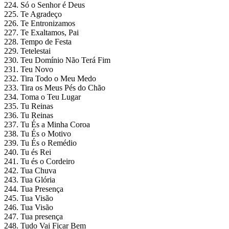
224. Só o Senhor é Deus
225. Te Agradeço
226. Te Entronizamos
227. Te Exaltamos, Pai
228. Tempo de Festa
229. Tetelestai
230. Teu Domínio Não Terá Fim
231. Teu Novo
232. Tira Todo o Meu Medo
233. Tira os Meus Pés do Chão
234. Toma o Teu Lugar
235. Tu Reinas
236. Tu Reinas
237. Tu És a Minha Coroa
238. Tu És o Motivo
239. Tu És o Remédio
240. Tu és Rei
241. Tu és o Cordeiro
242. Tua Chuva
243. Tua Glória
244. Tua Presença
245. Tua Visão
246. Tua Visão
247. Tua presença
248. Tudo Vai Ficar Bem