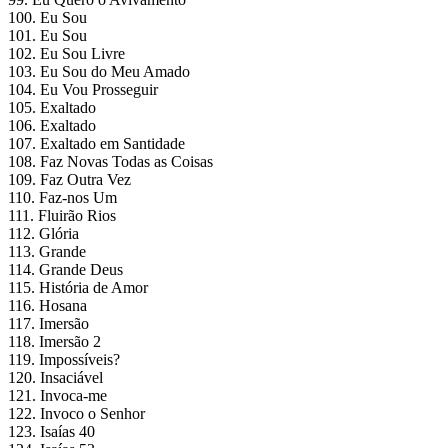
100. Eu Sou
101. Eu Sou
102. Eu Sou Livre
103. Eu Sou do Meu Amado
104. Eu Vou Prosseguir
105. Exaltado
106. Exaltado
107. Exaltado em Santidade
108. Faz Novas Todas as Coisas
109. Faz Outra Vez
110. Faz-nos Um
111. Fluirão Rios
112. Glória
113. Grande
114. Grande Deus
115. História de Amor
116. Hosana
117. Imersão
118. Imersão 2
119. Impossíveis?
120. Insaciável
121. Invoca-me
122. Invoco o Senhor
123. Isaías 40