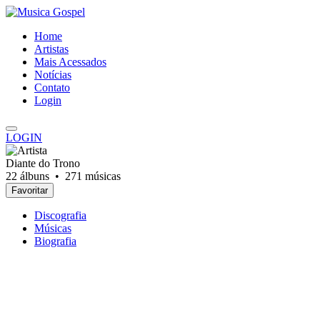
Home
Artistas
Mais Acessados
Notícias
Contato
Login
LOGIN
Diante do Trono
22 álbuns •
271 músicas
Favoritar
Discografia
Músicas
Biografia