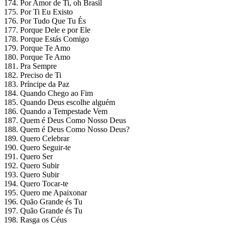
174. Por Amor de Ti, oh Brasil
175. Por Ti Eu Existo
176. Por Tudo Que Tu És
177. Porque Dele e por Ele
178. Porque Estás Comigo
179. Porque Te Amo
180. Porque Te Amo
181. Pra Sempre
182. Preciso de Ti
183. Príncipe da Paz
184. Quando Chego ao Fim
185. Quando Deus escolhe alguém
186. Quando a Tempestade Vem
187. Quem é Deus Como Nosso Deus
188. Quem é Deus Como Nosso Deus?
189. Quero Celebrar
190. Quero Seguir-te
191. Quero Ser
192. Quero Subir
193. Quero Subir
194. Quero Tocar-te
195. Quero me Apaixonar
196. Quão Grande és Tu
197. Quão Grande és Tu
198. Rasga os Céus