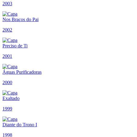
2003
Nos Braços do Pai
2002
Preciso de Ti
2001
Águas Purificadoras
2000
Exaltado
1999
Diante do Trono I
1998