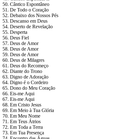
50. Cântico Espontâneo
51. De Todo o Coração
52. Debaixo dos Nossos Pés
53. Descanso em Deus
54. Deserto de Revelação
55. Desperta
56. Deus Fiel
57. Deus de Amor
58. Deus de Amor
59. Deus de Amor
60. Deus de Milagres
61. Deus do Recomeço
62. Diante do Trono
63. Digno de Adoração
64. Digno é o Cordeiro
65. Dono do Meu Coração
66. Eis-me Aqui
67. Eis-me Aqui
68. Em Cristo Jesus
69. Em Meio à Tua Glória
70. Em Meu Nome
71. Em Teus Átrios
72. Em Toda a Terra
73. Em Tua Presença
74. Encontro das Águas