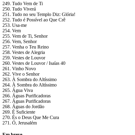
249. Tudo Vem de Ti
250. Tudo Viverá
251. Tudo no seu Templo Diz: Glória!
252. Tudo é Possível ao Que Crê
253. Usa-me
254. Vem
255. Vem de Ti, Senhor
256. Vem, Senhor
257. Venha o Teu Reino
258. Vestes de Alegria
259. Vestes de Louvor
260. Vestes de Louvor / Isaías 40
261. Vinho Novo
262. Vive o Senhor
263. À Sombra do Altíssimo
264. À Sombra do Altíssimo
265. Água Viva
266. Águas Purificadoras
267. Águas Purificadoras
268. Águas do Jordão
269. É Suficiente
270. És o Deus Que Me Cura
271. Ó, Jerusalém
Em breve