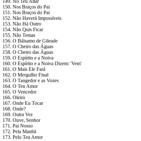
149. No Teu Altar
150. Nos Braços do Pai
151. Nos Braços do Pai
152. Não Haverá Impossíveis
153. Não Há Outro
154. Não Quis Ficar
155. Não Temas
156. O Bálsamo de Gileade
157. O Cheiro das Águas
158. O Cheiro das Águas
159. O Espírito e a Noiva
160. O Espírito e a Noiva Dizem: 'Vem'
161. O Mais Ele Fará
162. O Mergulho Final
163. O Tangedor e as Vozes
164. O Teu Amor
165. O Vencedor
166. Oleiro
167. Onde Eu Tocar
168. Onde?
169. Outra Vez
170. Ouve, Senhor
171. Pai Nosso
172. Pela Manhã
173. Pelo Teu Amor