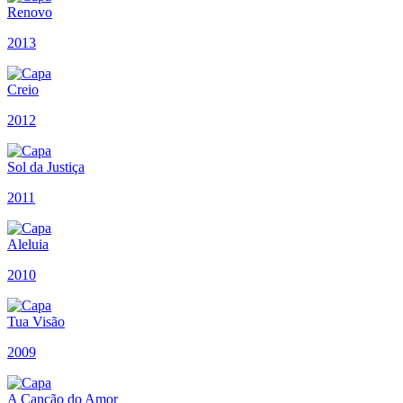
Renovo
2013
Creio
2012
Sol da Justiça
2011
Aleluia
2010
Tua Visão
2009
A Canção do Amor