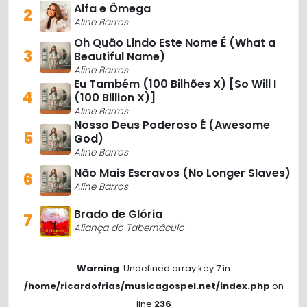
Alfa e Ômega
2
Aline Barros
Oh Quão Lindo Este Nome É (What a
3
Beautiful Name)
Aline Barros
Eu Também (100 Bilhões X) [So Will I
4
(100 Billion X)]
Aline Barros
Nosso Deus Poderoso É (Awesome
5
God)
Aline Barros
Não Mais Escravos (No Longer Slaves)
6
Aline Barros
Brado de Glória
7
Aliança do Tabernáculo
Warning
: Undefined array key 7 in
/home/ricardofrias/musicagospel.net/index.php
on
line
236