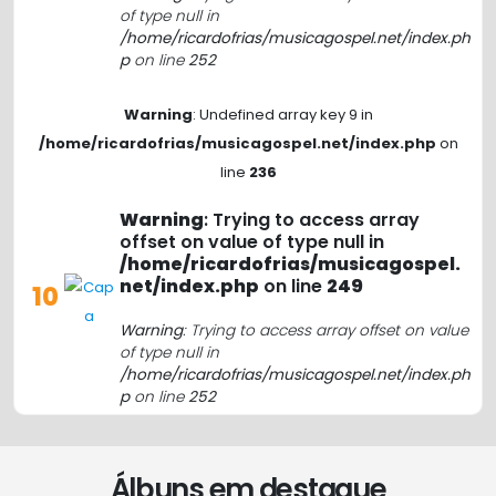
of type null in
/home/ricardofrias/musicagospel.net/index.ph
p
on line
252
Warning
: Undefined array key 9 in
/home/ricardofrias/musicagospel.net/index.php
on
line
236
Warning
: Trying to access array
offset on value of type null in
/home/ricardofrias/musicagospel.
net/index.php
on line
249
10
Warning
: Trying to access array offset on value
of type null in
/home/ricardofrias/musicagospel.net/index.ph
p
on line
252
Álbuns em destaque