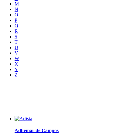
M
N
O
P
Q
R
S
T
U
V
W
X
Y
Z
Adhemar de Campos