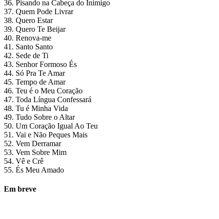
36. Pisando na Cabeça do Inimigo
37. Quem Pode Livrar
38. Quero Estar
39. Quero Te Beijar
40. Renova-me
41. Santo Santo
42. Sede de Ti
43. Senhor Formoso És
44. Só Pra Te Amar
45. Tempo de Amar
46. Teu é o Meu Coração
47. Toda Língua Confessará
48. Tu é Minha Vida
49. Tudo Sobre o Altar
50. Um Coração Igual Ao Teu
51. Vai e Não Peques Mais
52. Vem Derramar
53. Vem Sobre Mim
54. Vê e Crê
55. És Meu Amado
Em breve