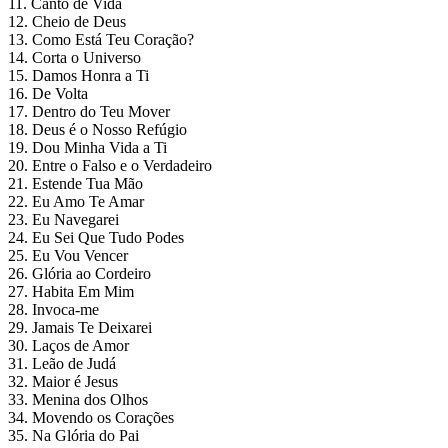
11. Canto de Vida
12. Cheio de Deus
13. Como Está Teu Coração?
14. Corta o Universo
15. Damos Honra a Ti
16. De Volta
17. Dentro do Teu Mover
18. Deus é o Nosso Refúgio
19. Dou Minha Vida a Ti
20. Entre o Falso e o Verdadeiro
21. Estende Tua Mão
22. Eu Amo Te Amar
23. Eu Navegarei
24. Eu Sei Que Tudo Podes
25. Eu Vou Vencer
26. Glória ao Cordeiro
27. Habita Em Mim
28. Invoca-me
29. Jamais Te Deixarei
30. Laços de Amor
31. Leão de Judá
32. Maior é Jesus
33. Menina dos Olhos
34. Movendo os Corações
35. Na Glória do Pai